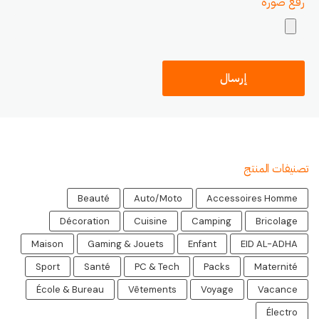
رفع صورة
تصنيفات المنتج
Beauté
Auto/Moto
Accessoires Homme
Décoration
Cuisine
Camping
Bricolage
Maison
Gaming & Jouets
Enfant
EID AL-ADHA
Sport
Santé
PC & Tech
Packs
Maternité
École & Bureau
Vêtements
Voyage
Vacance
Électro