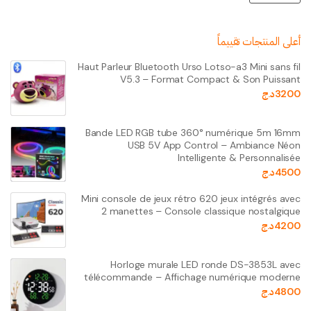
أعلى المنتجات تقييماً
Haut Parleur Bluetooth Urso Lotso-a3 Mini sans fil
V5.3 – Format Compact & Son Puissant
3200
د.ج
Bande LED RGB tube 360° numérique 5m 16mm
USB 5V App Control – Ambiance Néon
Intelligente & Personnalisée
4500
د.ج
Mini console de jeux rétro 620 jeux intégrés avec
2 manettes – Console classique nostalgique
4200
د.ج
Horloge murale LED ronde DS-3853L avec
télécommande – Affichage numérique moderne
4800
د.ج