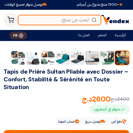
+1500 منتج متنوع بين أيديكم
توصيل متوفر لجميع الولايات
الرئيسية
المتجر
اتصل بنا
FR
-24%
Tapis de Prière Sultan Pliable avec Dossier –
Confort, Stabilité & Sérénité en Toute
Situation
2600
د.ج
3400
د.ج
متوفر في المخزون
دفع آمن
توصيل سريع
ضمان الجودة