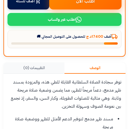
اطلب الآن
أضف للسلة
اطلب عبر واتساب
أضف
17400د.ج
للحصول على التوصيل المجاني 🚚
الوصف
التقييمات (0)
توفر سجادة الصلاة السلطانية القابلة للطي هذه، والمزودة بمسند
ظهر مدمج، دعماً مريحاً للظهر، مما يضمن وضعية صلاة مريحة
وثابتة. وهي مثالية للصلوات الطويلة، وكبار السن، والسفر، إذ تجمع
بين نعومة الصوف وسهولة التخزين.
مسند ظهر مدمج لتوفير الدعم الأمثل للظهر ووضعية صلاة
مريحة