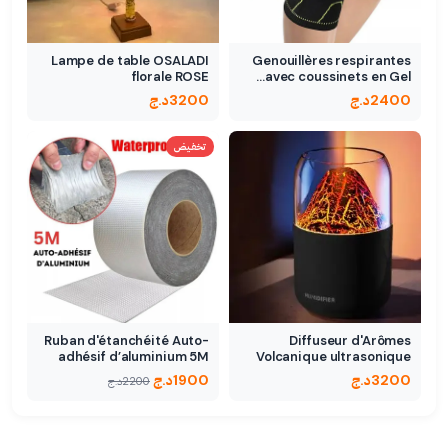
Lampe de table OSALADI
Genouillères respirantes
florale ROSE
avec coussinets en Gel…
2400
د.ج
3200
د.ج
تخفيض
Ruban d'étanchéité Auto-
Diffuseur d'Arômes
adhésif d’aluminium 5M
Volcanique ultrasonique
300ml
3200
د.ج
1900
د.ج
2200
د.ج