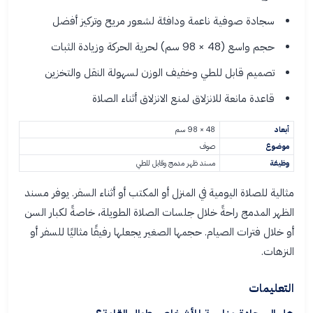
سجادة صوفية ناعمة ودافئة لشعور مريح وتركيز أفضل
حجم واسع (48 × 98 سم) لحرية الحركة وزيادة الثبات
تصميم قابل للطي وخفيف الوزن لسهولة النقل والتخزين
قاعدة مانعة للانزلاق لمنع الانزلاق أثناء الصلاة
أبعاد
48 × 98 سم
موضوع
صوف
وظيفة
مسند ظهر مدمج وقابل للطي
مثالية للصلاة اليومية في المنزل أو المكتب أو أثناء السفر. يوفر مسند
الظهر المدمج راحةً خلال جلسات الصلاة الطويلة، خاصةً لكبار السن
أو خلال فترات الصيام. حجمها الصغير يجعلها رفيقًا مثاليًا للسفر أو
النزهات.
التعليمات