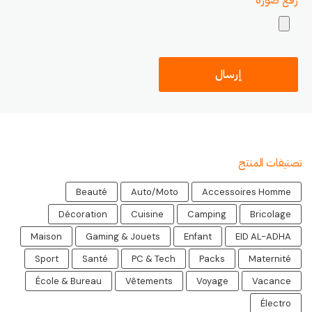
تصنيفات المنتج
Beauté
Auto/Moto
Accessoires Homme
Décoration
Cuisine
Camping
Bricolage
Maison
Gaming & Jouets
Enfant
EID AL-ADHA
Sport
Santé
PC & Tech
Packs
Maternité
École & Bureau
Vêtements
Voyage
Vacance
Électro