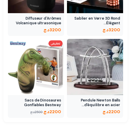
Diffuseur d'Arômes
Sablier en Verre 3D Rond
Volcanique ultrasonique
Élégant…
300ml
3200
د.ج
3200
د.ج
تخفيض
Sacs de Dinosaures
Pendule Newton Balls
Gonflables Bestway
d'équilibre en acier…
2200
د.ج
2200
د.ج
2500
د.ج