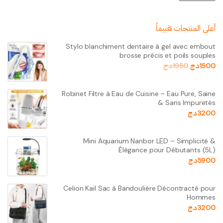
أعلى المنتجات تقييماً
Stylo blanchiment dentaire à gel avec embout
brosse précis et poils souples
1500
د.ج
1950
د.ج
Robinet Filtre à Eau de Cuisine – Eau Pure, Saine
& Sans Impuretés
3200
د.ج
Mini Aquarium Nanbor LED – Simplicité &
Élégance pour Débutants (5L)
5900
د.ج
Celion Kail Sac à Bandoulière Décontracté pour
Hommes
3200
د.ج