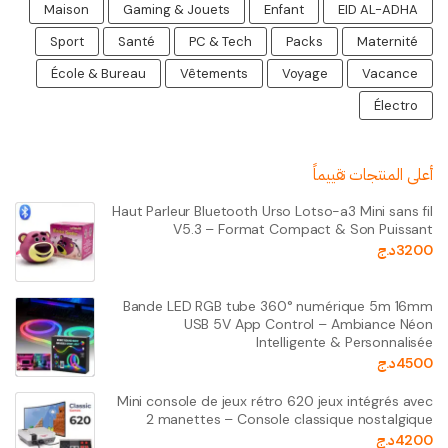
Maison
Gaming & Jouets
Enfant
EID AL-ADHA
Sport
Santé
PC & Tech
Packs
Maternité
École & Bureau
Vêtements
Voyage
Vacance
Électro
أعلى المنتجات تقييماً
Haut Parleur Bluetooth Urso Lotso-a3 Mini sans fil
V5.3 – Format Compact & Son Puissant
3200
د.ج
Bande LED RGB tube 360° numérique 5m 16mm
USB 5V App Control – Ambiance Néon
Intelligente & Personnalisée
4500
د.ج
Mini console de jeux rétro 620 jeux intégrés avec
2 manettes – Console classique nostalgique
4200
د.ج