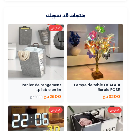
منتجات قد تعجبك
تخفيض
Panier de rangement
Lampe de table OSALADI
pliable en lin…
florale ROSE
3200
د.ج
2500
د.ج
2900
د.ج
تخفيض
تخفيض