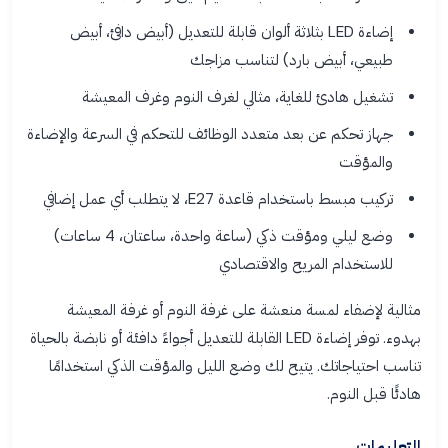
إضاءة LED بثلاثة ألوان قابلة للتعديل (أبيض دافئ، أبيض
طبيعي، أبيض بارد) لتناسب مزاجك
تشغيل هادئ للغاية، مثالي لغرف النوم وغرف المعيشة
جهاز تحكم عن بعد متعدد الوظائف للتحكم في السرعة والإضاءة
والمؤقت
تركيب مبسط باستخدام قاعدة E27، لا يتطلب أي عمل إضافي
وضع ليلي ومؤقت ذكي (ساعة واحدة، ساعتان، 4 ساعات)
للاستخدام المريح والاقتصادي
مثالية لإضفاء لمسة منعشة على غرفة النوم أو غرفة المعيشة
بهدوء. توفر إضاءة LED القابلة للتعديل أجواءً دافئة أو نابضة بالحياة
تناسب احتياجاتك. يتيح لك وضع الليل والمؤقت الذكي استخدامًا
هادئًا قبل النوم.
التعليمات