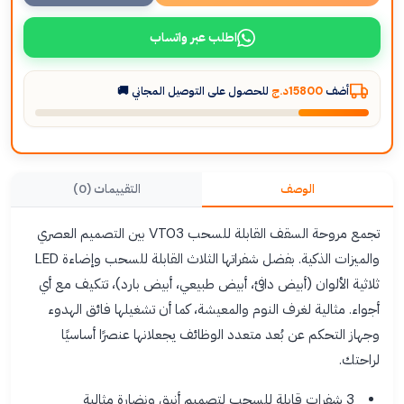
اطلب عبر واتساب
أضف
15800د.ج
للحصول على التوصيل المجاني 🚚
الوصف
التقييمات (0)
تجمع مروحة السقف القابلة للسحب VT03 بين التصميم العصري
والميزات الذكية. بفضل شفراتها الثلاث القابلة للسحب وإضاءة LED
ثلاثية الألوان (أبيض دافئ، أبيض طبيعي، أبيض بارد)، تتكيف مع أي
أجواء. مثالية لغرف النوم والمعيشة، كما أن تشغيلها فائق الهدوء
وجهاز التحكم عن بُعد متعدد الوظائف يجعلانها عنصرًا أساسيًا
لراحتك.
3 شفرات قابلة للسحب لتصميم أنيق ونضارة مثالية