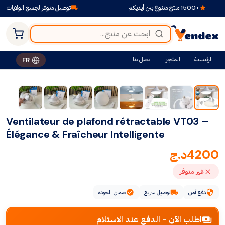
+1500 منتج متنوع بين أيديكم
توصيل متوفر لجميع الولايات
الرئيسية
المتجر
اتصل بنا
FR
Ventilateur de plafond rétractable VT03 –
Élégance & Fraîcheur Intelligente
4200
د.ج
غير متوفر
دفع آمن
توصيل سريع
ضمان الجودة
اطلب الآن - الدفع عند الاستلام