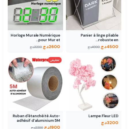
Horloge Murale Numérique
Panier à linge pliable
pour Mur et…
robuste en…
4500
د.ج
2600
د.ج
4900
د.ج
3200
د.ج
تخفيض
Ruban d'étanchéité Auto-
Lampe Fleur LED
adhésif d’aluminium 5M
3200
د.ج
1900
د.ج
2200
د.ج