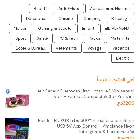
Beauté
Auto/Moto
Accessoires Homme
Décoration
Cuisine
Camping
Bricolage
Maison
Gaming & Jouets
Enfant
EID AL-ADHA
Sport
Santé
PC & Tech
Packs
Maternité
École & Bureau
Vêtements
Voyage
Vacance
Électro
أعلى المنتجات تقييماً
Haut Parleur Bluetooth Urso Lotso-a3 Mini sans fil
V5.3 – Format Compact & Son Puissant
3200
د.ج
Bande LED RGB tube 360° numérique 5m 16mm
USB 5V App Control – Ambiance Néon
Intelligente & Personnalisée
4500
د.ج