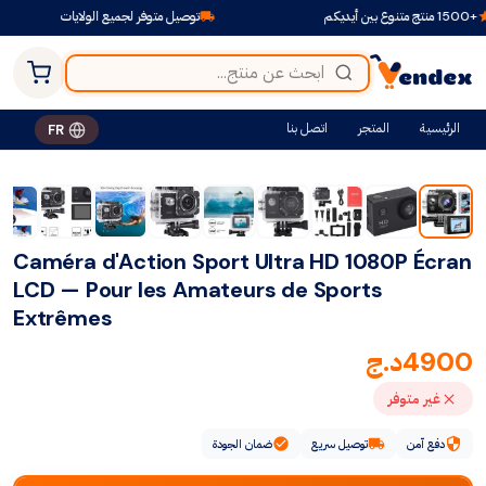
توصيل متوفر لجميع الولايات
ا
الرئيسية
المتجر
اتصل بنا
FR
Caméra d'Action Sport Ultra HD 1080P Écran
LCD — Pour les Amateurs de Sports
Extrêmes
4900
د.ج
غير متوفر
دفع آمن
توصيل سريع
ضمان الجودة