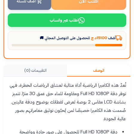
اطلب الآن
أضف للسلة
اطلب عبر واتساب
أضف
15100د.ج
للحصول على التوصيل المجاني 🚚
الوصف
التقييمات (0)
تُعدّ هذه الكاميرا الرياضية أداة مثالية لعشاق الرياضات الخطرة، فهي
توفر دقة Full HD 1080P ومقاومة للماء حتى عمق 30 مترًا. تتميز
بشاشة LCD مقاس 2 بوصة لعرض لقطاتك بوضوح ودقة عاليتين.
صُممت هذه الكاميرا خصيصًا لمن يُحبّون توثيق مغامراتهم بصور
عالية الجودة.
دقة Full HD 1080P للحصول على صور حادة وواضحة