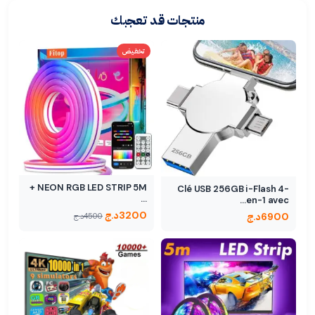
منتجات قد تعجبك
تخفيض
NEON RGB LED STRIP 5M +
Clé USB 256GB i-Flash 4-
…
en-1 avec…
3200
د.ج
6900
د.ج
4500
د.ج