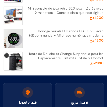
Mini console de jeux rétro 620 jeux intégrés avec
2 manettes – Console classique nostalgique
4200
د.ج
Horloge murale LED ronde DS-3853L avec
télécommande – Affichage numérique moderne
4800
د.ج
Tente de Douche et Change Suspendue pour les
Déplacements – Intimité Totale & Confort
2990
د.ج
توصيل سريع
ضمان الجودة