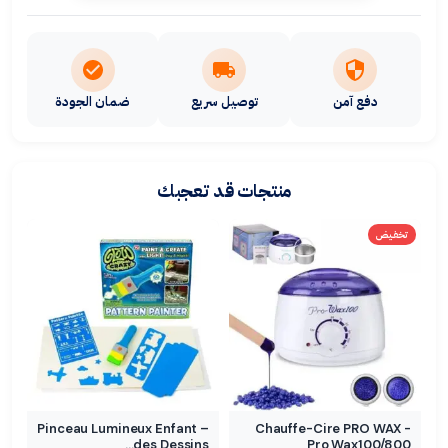
دفع آمن
توصيل سريع
ضمان الجودة
منتجات قد تعجبك
تخفيض
Pinceau Lumineux Enfant –
Chauffe-Cire PRO WAX -
des Dessins…
Pro Wax100/800