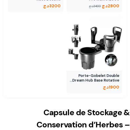
2800
د.ج
3200
د.ج
3400
د.ج
Porte-Gobelet Double
Dream Hub Base Rotative…
1900
د.ج
Capsule de Stockage &
Conservation d’Herbes –