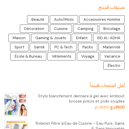
تصنيفات المنتج
Beauté
Auto/Moto
Accessoires Homme
Décoration
Cuisine
Camping
Bricolage
Maison
Gaming & Jouets
Enfant
EID AL-ADHA
Sport
Santé
PC & Tech
Packs
Maternité
École & Bureau
Vêtements
Voyage
Vacance
Électro
أعلى المنتجات تقييماً
Stylo blanchiment dentaire à gel avec embout
brosse précis et poils souples
1500
د.ج
1950
د.ج
Robinet Filtre à Eau de Cuisine – Eau Pure, Saine
& Sans Impuretés