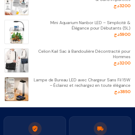
3200
د.ج
Mini Aquarium Nanbor LED – Simplicité &
Élégance pour Débutants (5L)
5900
د.ج
Celion Kail Sac à Bandoulière Décontracté pour
Hommes
3200
د.ج
Lampe de Bureau LED avec Chargeur Sans Fil 15W
– Éclairez et rechargez en toute élégance
3850
د.ج