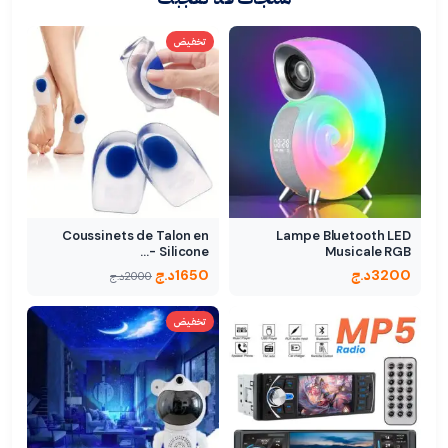
تخفيض
Coussinets de Talon en
Lampe Bluetooth LED
Silicone -…
Musicale RGB
3200
د.ج
1650
د.ج
2000
د.ج
تخفيض