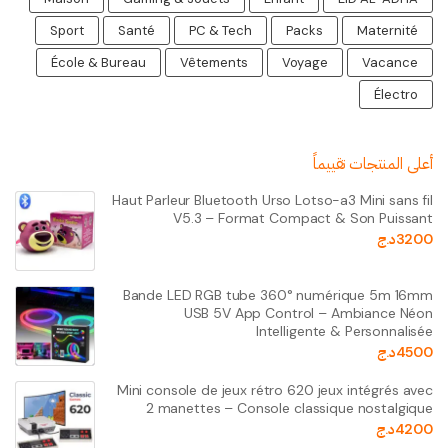
Sport
Santé
PC & Tech
Packs
Maternité
École & Bureau
Vêtements
Voyage
Vacance
Électro
أعلى المنتجات تقييماً
Haut Parleur Bluetooth Urso Lotso-a3 Mini sans fil
V5.3 – Format Compact & Son Puissant
3200
د.ج
Bande LED RGB tube 360° numérique 5m 16mm
USB 5V App Control – Ambiance Néon
Intelligente & Personnalisée
4500
د.ج
Mini console de jeux rétro 620 jeux intégrés avec
2 manettes – Console classique nostalgique
4200
د.ج