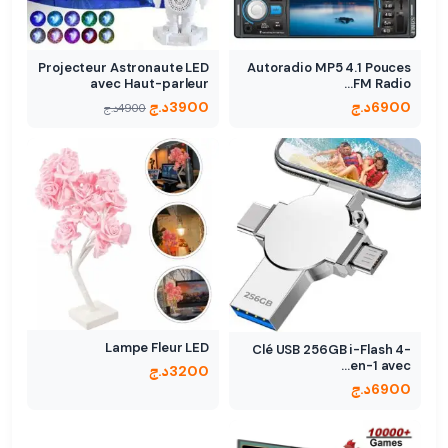
Projecteur Astronaute LED
Autoradio MP5 4.1 Pouces
avec Haut-parleur
FM Radio…
Bluetooth…
6900
د.ج
3900
د.ج
4900
د.ج
Lampe Fleur LED
Clé USB 256GB i-Flash 4-
en-1 avec…
3200
د.ج
6900
د.ج