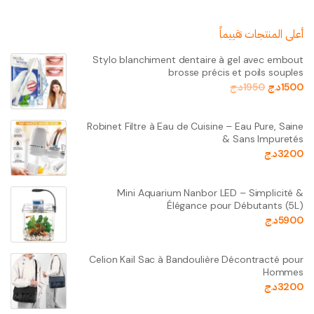
أعلى المنتجات تقييماً
Stylo blanchiment dentaire à gel avec embout
brosse précis et poils souples
1500
د.ج
1950
د.ج
Robinet Filtre à Eau de Cuisine – Eau Pure, Saine
& Sans Impuretés
3200
د.ج
Mini Aquarium Nanbor LED – Simplicité &
Élégance pour Débutants (5L)
5900
د.ج
Celion Kail Sac à Bandoulière Décontracté pour
Hommes
3200
د.ج