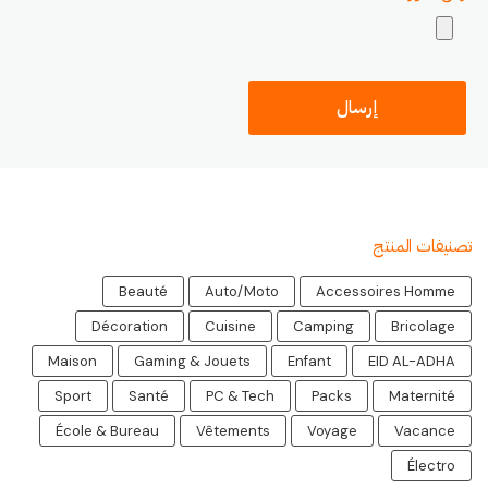
تصنيفات المنتج
Beauté
Auto/Moto
Accessoires Homme
Décoration
Cuisine
Camping
Bricolage
Maison
Gaming & Jouets
Enfant
EID AL-ADHA
Sport
Santé
PC & Tech
Packs
Maternité
École & Bureau
Vêtements
Voyage
Vacance
Électro