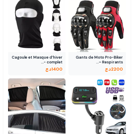
Cagoule et Masque d’hiver
Gants de Moto Pro-Biker
complet -…
Respirants –…
2200
د.ج
1400
د.ج