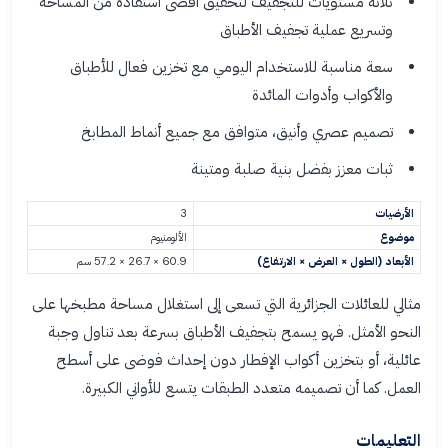
ثلاثة مستويات للتجفيف لتحقيق أقصى استفادة من المساحة
وتسريع عملية تجفيف الأطباق
سعة مناسبة للاستخدام اليومي مع تخزين فعال للأطباق
والأكواب وأدوات المائدة
تصميم عصري وأنيق، متوافق مع جميع أنماط المطابخ
ثبات معزز بفضل بنية صلبة ومتينة
الأرضيات
3
موضوع
الألومنيوم
الأبعاد (الطول × العرض × الارتفاع)
60.9 × 26.7 × 57.2 سم
مثالي للعائلات الجزائرية التي تسعى إلى استغلال مساحة مطبخها على
النحو الأمثل. فهو يسمح بتجفيف الأطباق بسرعة بعد تناول وجبة
عائلية، أو بتخزين أكواب الإفطار دون إحداث فوضى على أسطح
العمل. كما أن تصميمه متعدد الطبقات يتسع للأواني الكبيرة.
التعليمات