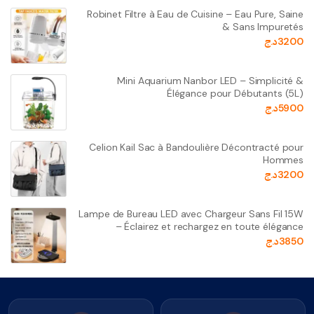
Robinet Filtre à Eau de Cuisine – Eau Pure, Saine
& Sans Impuretés
3200
د.ج
Mini Aquarium Nanbor LED – Simplicité &
Élégance pour Débutants (5L)
5900
د.ج
Celion Kail Sac à Bandoulière Décontracté pour
Hommes
3200
د.ج
Lampe de Bureau LED avec Chargeur Sans Fil 15W
– Éclairez et rechargez en toute élégance
3850
د.ج