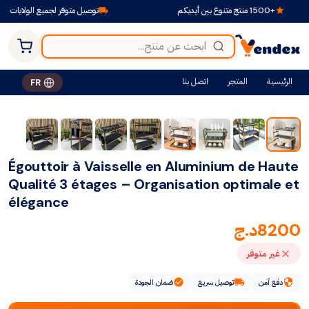
+1500 منتج متنوع بين أيديكم
توصيل متوفر لجميع الولايات
الرئيسية
المتجر
اتصل بنا
FR
Égouttoir à Vaisselle en Aluminium de Haute
Qualité 3 étages – Organisation optimale et
élégance
8200
د.ج
غير متوفر
دفع آمن
توصيل سريع
ضمان الجودة