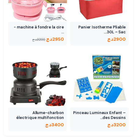
machine à fondre la cire -
Panier Isotherme Pliable
…
30L – Sac…
2900
د.ج
2950
د.ج
3200
د.ج
Allume-charbon
Pinceau Lumineux Enfant –
électrique multifonction
des Dessins…
3200
د.ج
3400
د.ج