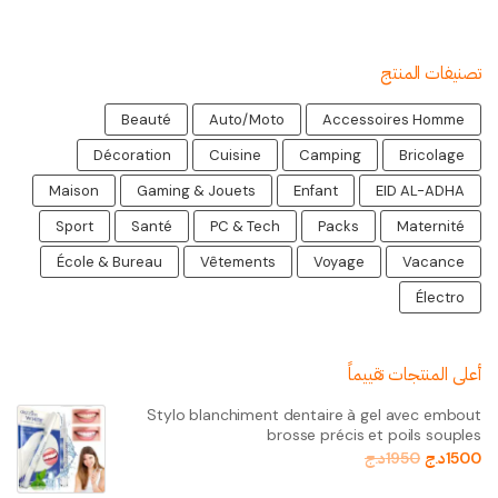
تصنيفات المنتج
Beauté
Auto/Moto
Accessoires Homme
Décoration
Cuisine
Camping
Bricolage
Maison
Gaming & Jouets
Enfant
EID AL-ADHA
Sport
Santé
PC & Tech
Packs
Maternité
École & Bureau
Vêtements
Voyage
Vacance
Électro
أعلى المنتجات تقييماً
Stylo blanchiment dentaire à gel avec embout
brosse précis et poils souples
1500
د.ج
1950
د.ج