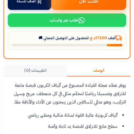
اطلب الآن
أضف للسلة
اطلب عبر واتساب
أضف
17200د.ج
للحصول على التوصيل المجاني 🚚
الوصف
التقييمات (0)
يوفر غطاء عجلة القيادة المصنوع من ألياف الكربون قبضة مانعة
للانزلاق وتصميمًا رياضيًا لتحكم مثالي في كل منعطف. مريح وسهل
التركيب، وهو مثالي للسائقين الذين يبحثون عن الأداء والأناقة معًا.
ألياف كربونية عالية القوة لمتانة مثالية ومظهر رياضي
سطح مانع للانزلاق لقبضة يد ثابتة وآمنة