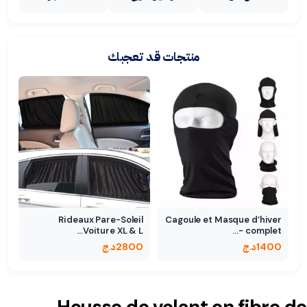
منتجات قد تعجبك
Rideaux Pare-Soleil
Cagoule et Masque d’hiver
Voiture XL & L…
complet -…
1400
د.ج
2800
د.ج
Housse de volant en fibre de