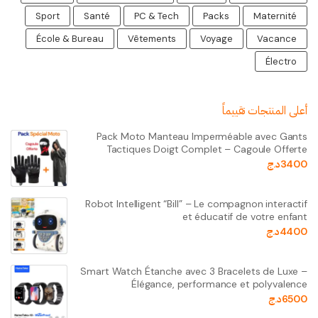
Sport
Santé
PC & Tech
Packs
Maternité
École & Bureau
Vêtements
Voyage
Vacance
Électro
أعلى المنتجات تقييماً
Pack Moto Manteau Imperméable avec Gants
Tactiques Doigt Complet – Cagoule Offerte
3400
د.ج
Robot Intelligent “Bill” – Le compagnon interactif
et éducatif de votre enfant
4400
د.ج
Smart Watch Étanche avec 3 Bracelets de Luxe –
Élégance, performance et polyvalence
6500
د.ج