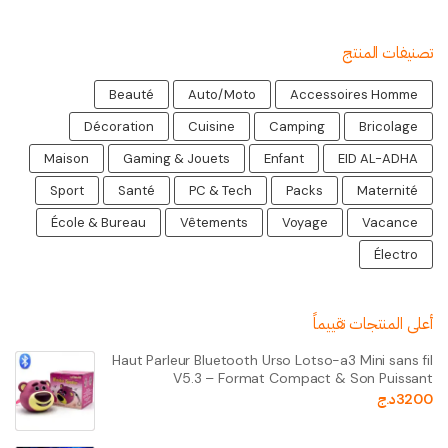
تصنيفات المنتج
Beauté
Auto/Moto
Accessoires Homme
Décoration
Cuisine
Camping
Bricolage
Maison
Gaming & Jouets
Enfant
EID AL-ADHA
Sport
Santé
PC & Tech
Packs
Maternité
École & Bureau
Vêtements
Voyage
Vacance
Électro
أعلى المنتجات تقييماً
Haut Parleur Bluetooth Urso Lotso-a3 Mini sans fil
V5.3 – Format Compact & Son Puissant
3200
د.ج