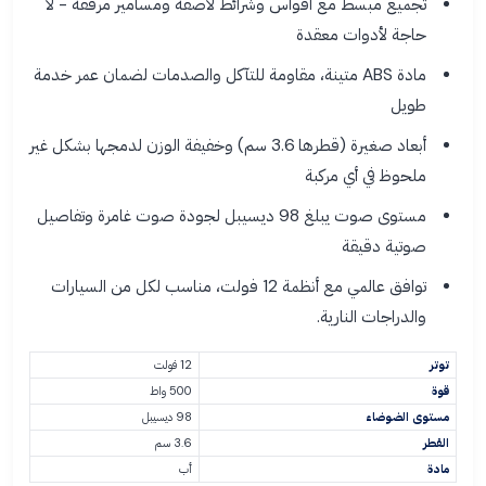
تجميع مبسط مع أقواس وشرائط لاصقة ومسامير مرفقة - لا
حاجة لأدوات معقدة
مادة ABS متينة، مقاومة للتآكل والصدمات لضمان عمر خدمة
طويل
أبعاد صغيرة (قطرها 3.6 سم) وخفيفة الوزن لدمجها بشكل غير
ملحوظ في أي مركبة
مستوى صوت يبلغ 98 ديسيبل لجودة صوت غامرة وتفاصيل
صوتية دقيقة
توافق عالمي مع أنظمة 12 فولت، مناسب لكل من السيارات
والدراجات النارية.
توتر
12 فولت
قوة
500 واط
مستوى الضوضاء
98 ديسيبل
القطر
3.6 سم
مادة
أب