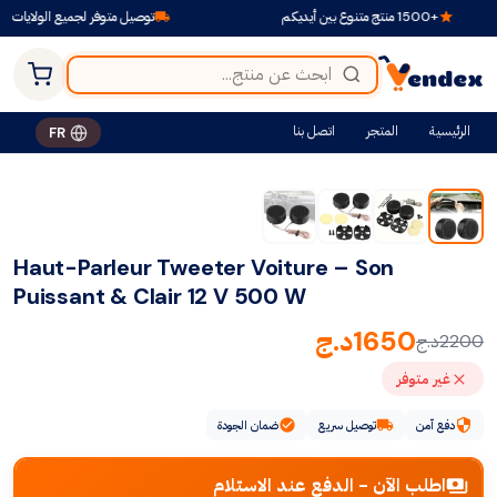
+1500 منتج متنوع بين أيديكم
توصيل متوفر لجميع الولايات
الرئيسية
المتجر
اتصل بنا
FR
-25%
Haut-Parleur Tweeter Voiture – Son
Puissant & Clair 12 V 500 W
1650
د.ج
2200
د.ج
غير متوفر
دفع آمن
توصيل سريع
ضمان الجودة
اطلب الآن - الدفع عند الاستلام