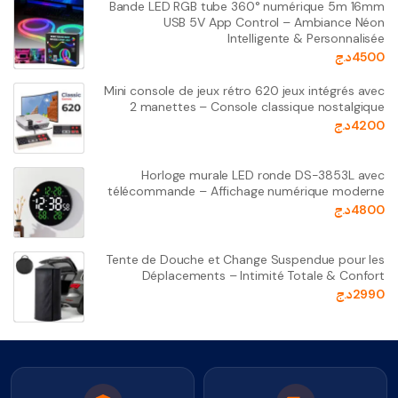
Bande LED RGB tube 360° numérique 5m 16mm
USB 5V App Control – Ambiance Néon
Intelligente & Personnalisée
4500
د.ج
Mini console de jeux rétro 620 jeux intégrés avec
2 manettes – Console classique nostalgique
4200
د.ج
Horloge murale LED ronde DS-3853L avec
télécommande – Affichage numérique moderne
4800
د.ج
Tente de Douche et Change Suspendue pour les
Déplacements – Intimité Totale & Confort
2990
د.ج