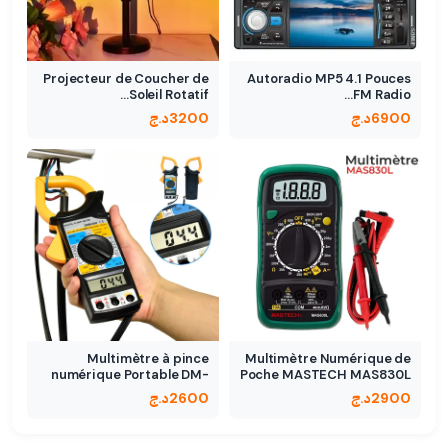
Projecteur de Coucher de
Autoradio MP5 4.1 Pouces
Soleil Rotatif…
FM Radio…
6900
د.ج
3200
د.ج
Multimètre à pince
Multimètre Numérique de
numérique Portable DM-
Poche MASTECH MAS830L
6266
2900
د.ج
2600
د.ج