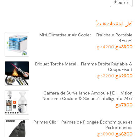
Électro
أعلى المنتجات تقييماً
Mini Climatiseur Air Cooler – Fraîcheur Portable
4-en-1
3600
د.ج
4200
د.ج
Briquet Torche Métal – Flamme Droite Réglable &
Coupe-Vent
2600
د.ج
3200
د.ج
Caméra de Surveillance Ampoule HD – Vision
Nocturne Couleur & Sécurité Intelligente 24/7
7900
د.ج
Palmes Clio – Palmes de Plongée Économiques et
Performantes
6200
د.ج
6900
د.ج