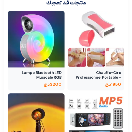
منتجات قد تعجبك
Lampe Bluetooth LED
Chauffe-Cire
Musicale RGB
Professionnel Portable -
Épilation Efficace
1950
د.ج
3200
د.ج