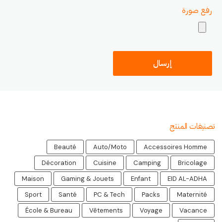
رفع صورة
تصنيفات المنتج
Beauté
Auto/Moto
Accessoires Homme
Décoration
Cuisine
Camping
Bricolage
Maison
Gaming & Jouets
Enfant
EID AL-ADHA
Sport
Santé
PC & Tech
Packs
Maternité
École & Bureau
Vêtements
Voyage
Vacance