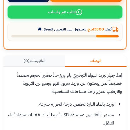
اطلب عبر واتساب
أضف
15800د.ج
للحصول على التوصيل المجاني 🚚
الوصف
التقييمات (0)
يُعدّ جهاز تبريد الهواء التبخيري بلو بريز حلاً صغير الحجم مصمماً
خصيصاً لمن يبحثون عن تبريد سريع. فهو يجمع بين التهوية
والترطيب لتعزيز راحة مساحتك الشخصية.
تبريد بالماء البارد لخفض درجة الحرارة بسرعة.
مصدر طاقة مرن عبر منفذ USB أو بطاريات AA للاستخدام أثناء
التنقل.