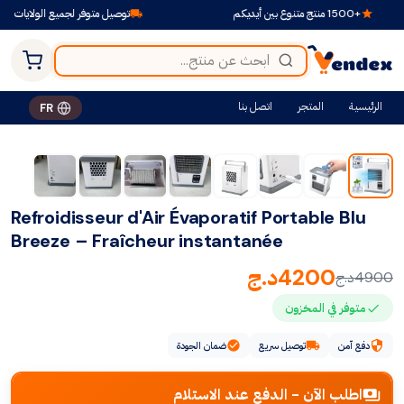
+1500 منتج متنوع بين أيديكم
توصيل متوفر لجميع الولايات
الرئيسية
المتجر
اتصل بنا
FR
-14%
Refroidisseur d'Air Évaporatif Portable Blu
Breeze – Fraîcheur instantanée
4200
د.ج
4900
د.ج
متوفر في المخزون
دفع آمن
توصيل سريع
ضمان الجودة
اطلب الآن - الدفع عند الاستلام